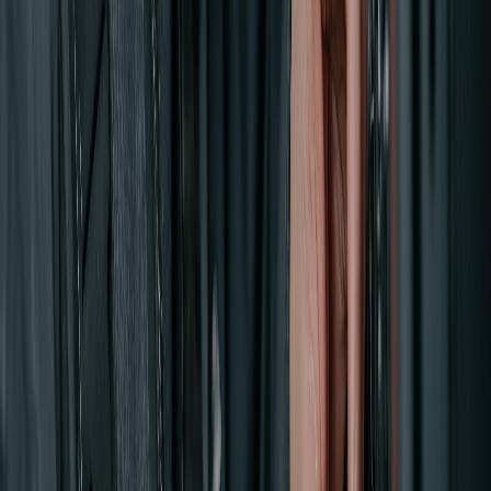
축
제품소
개
LED
디
스
플
레
이
컨
트
롤
러
미
디
어
서
버
Edge
AI
computing
AV