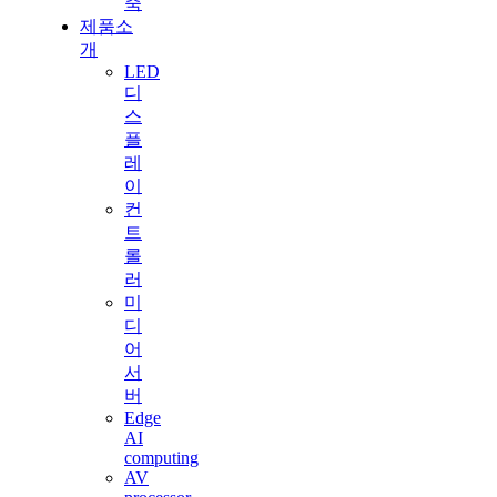
축
제품소
개
LED
디
스
플
레
이
컨
트
롤
러
미
디
어
서
버
Edge
AI
computing
AV