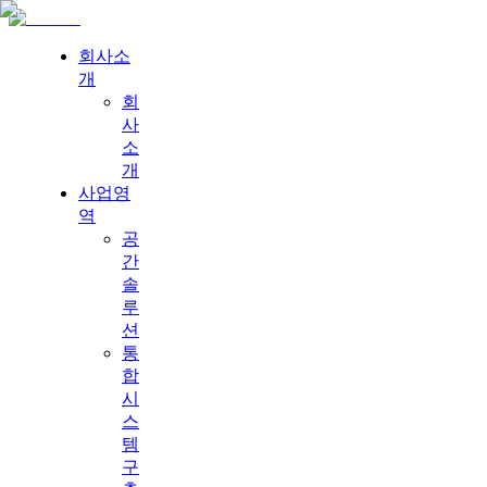
회사소
개
회
사
소
개
사업영
역
공
간
솔
루
션
통
합
시
스
템
구