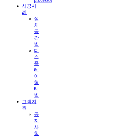
processor
시공사
례
설
치
공
간
별
디
스
플
레
이
형
태
별
고객지
원
공
지
사
항