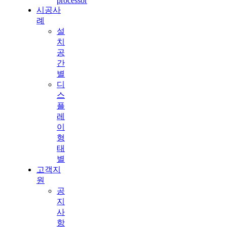
processor
시공사
례
설
치
공
간
별
디
스
플
레
이
형
태
별
고객지
원
공
지
사
항