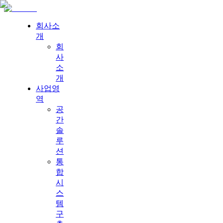
회사소
개
회
사
소
개
사업영
역
공
간
솔
루
션
통
합
시
스
템
구