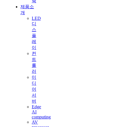
축
제품소
개
LED
디
스
플
레
이
컨
트
롤
러
미
디
어
서
버
Edge
AI
computing
AV