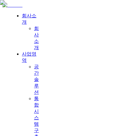
회사소
개
회
사
소
개
사업영
역
공
간
솔
루
션
통
합
시
스
템
구