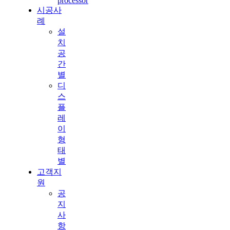
processor
시공사
례
설
치
공
간
별
디
스
플
레
이
형
태
별
고객지
원
공
지
사
항