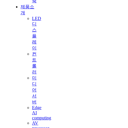
축
제품소
개
LED
디
스
플
레
이
컨
트
롤
러
미
디
어
서
버
Edge
AI
computing
AV